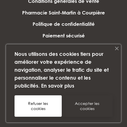
Conditions générales de vente
Pharmacie Saint-Martin à Courpière
Politique de confidentialité
Paiement sécurisé
Plan du site
Nous utilisons des cookies tiers pour
Marques
améliorer votre expérience de
navigation, analyser le trafic du site et
personnaliser le contenu et les
©2024 PHARMACIE SAINT-MARTIN - Tous
publicités.
En savoir plus
droits réservés - Images non libres de
droits
Refuser les
Accepter les
Télephone :
04 73 53 10 66
cookies
cookies
Email :
contact@paraworld.fr