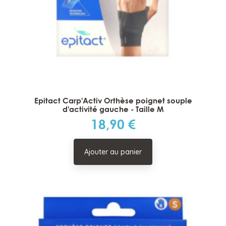
Epitact Carp'Activ Orthèse poignet souple
d'activité gauche - Taille M
18,90 €
Prix
Ajouter au panier