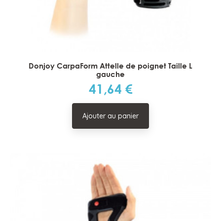
Donjoy CarpaForm Attelle de poignet Taille L
gauche
41,64 €
Prix
Ajouter au panier