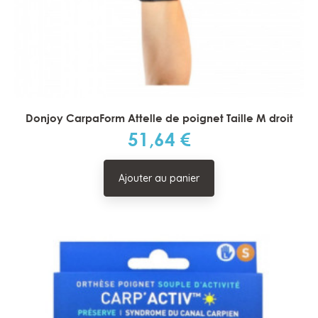
Donjoy CarpaForm Attelle de poignet Taille M droit
51,64 €
Prix
Ajouter au panier