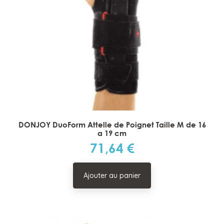
DONJOY DuoForm Attelle de Poignet Taille M de 16
a 19 cm
71,64 €
Prix
Ajouter au panier