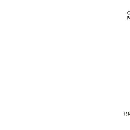
G
F
ISN