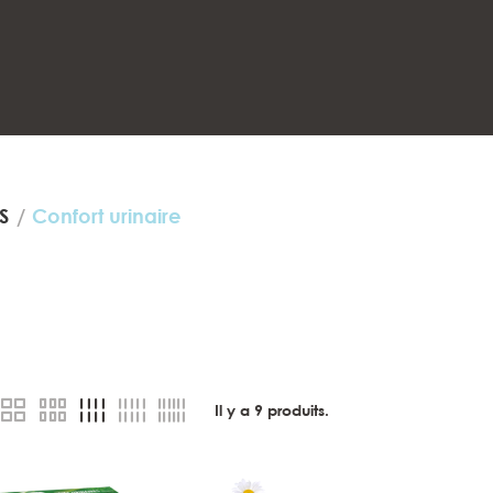
S
Confort urinaire
Il y a
9
produits.