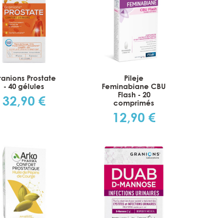
anions Prostate
Pileje
- 40 gélules
Feminabiane CBU
Flash - 20
32,90 €
Prix
comprimés
12,90 €
Prix
es