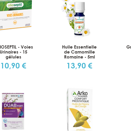
IOSEPTIL - Voies
Huile Essentielle
Gr
Urinaires - 15
de Camomille
gélules
Romaine - 5ml
10,90 €
13,90 €
Prix
Prix
rt Rectangles de Coton
Dodie Lingettes nettoyant
Bio - 180 cotons
bébé - 60 pièces
3,60 €
2,00 €
Prix
Prix
Prix
Prix
4,50 €
2,90 €
de
de
base
base