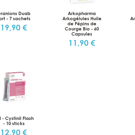
ranions Duab
Arkopharma
ort - 7 sachets
Arkogélules Huile
Ar
de Pépins de
19,90 €
Prix
Courge Bio - 60
Capsules
11,90 €
Prix
 - Cystinil Flash
- 10 sticks
12,90 €
Prix