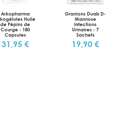
Arkopharma
Granions Duab D-
kogélules Huile
Mannose
de Pépins de
Infections
Courge - 180
Urinaires - 7
Capsules
Sachets
31,95 €
19,90 €
Prix
Prix