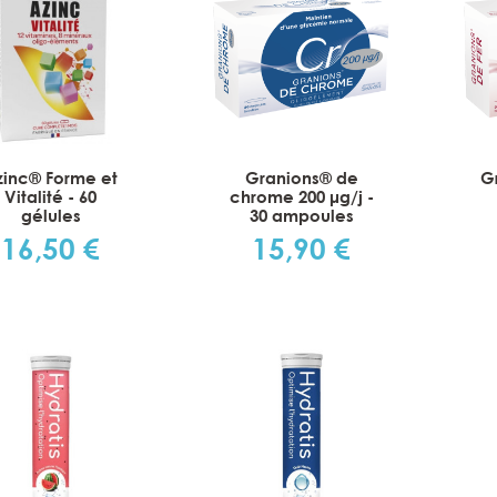
zinc® Forme et
Granions® de
G
Vitalité - 60
chrome 200 μg/j -
gélules
30 ampoules
16,50 €
15,90 €
Prix
Prix
t Rectangles de Coton
Dodie Lingettes nettoyante
Bio - 180 cotons
bébé - 60 pièces
3,60 €
2,00 €
Prix
Prix
Prix
Prix
4,50 €
2,90 €
de
de
base
base