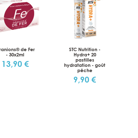
ranions® de Fer
STC Nutrition -
- 30x2ml
Hydra+ 20
pastilles
13,90 €
Prix
hydratation - goût
pêche
s
9,90 €
Prix