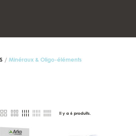
S
Minéraux & Oligo-éléments
Il y a
6
produits.