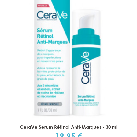
CeraVe Sérum Rétinol Anti-Marques - 30 ml
19,95 €
Prix