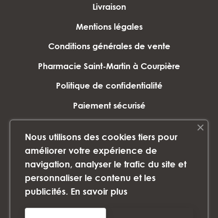
Livraison
Mentions légales
Conditions générales de vente
Pharmacie Saint-Martin à Courpière
Politique de confidentialité
Paiement sécurisé
Plan du site
Nous utilisons des cookies tiers pour
Marques
améliorer votre expérience de
navigation, analyser le trafic du site et
personnaliser le contenu et les
©2024 PHARMACIE SAINT-MARTIN - Tous
publicités.
En savoir plus
droits réservés - Images non libres de
droits