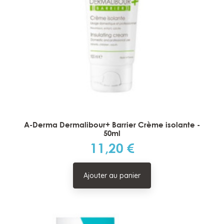
A-Derma Dermalibour+ Barrier Crème isolante -
50ml
11,20 €
Prix
Ajouter au panier