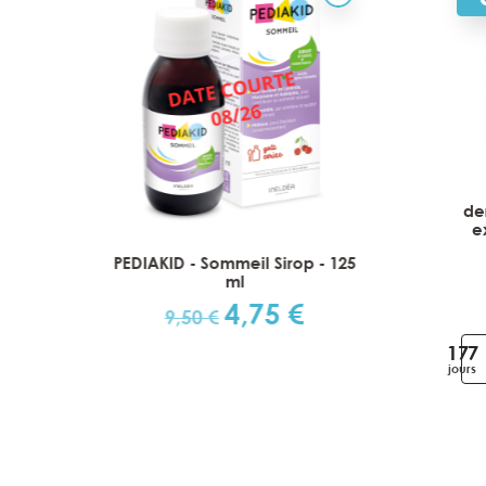
de
e
mo-
PEDIAKID - Sommeil Sirop - 125
Gilber
 Lot
ml
4,75 €
Prix
Prix
9,50 €
€
de
177
base
jours