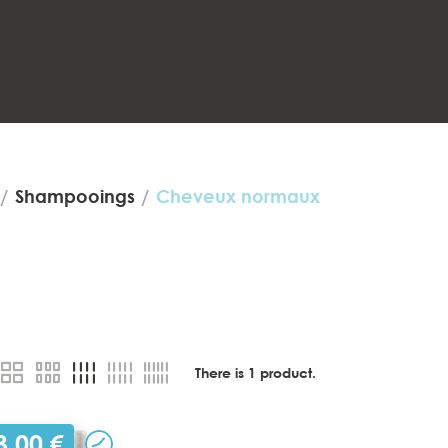
Shampooings
Cheveux normaux
There is
1
product.
3,00 €