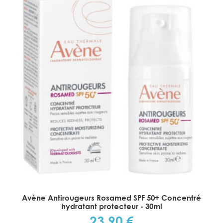
Avène Antirougeurs Rosamed SPF 50+ Concentré
hydratant protecteur - 30ml
23,90 €
Prix