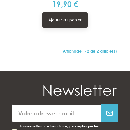
19,90 €
Prix
Ajouter au panier
Affichage 1-2 de 2 article(s)
Newsletter
En soumettant ce formulaire, j'accepte que les