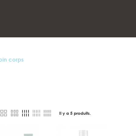
oin corps
Il y a
5
produits.