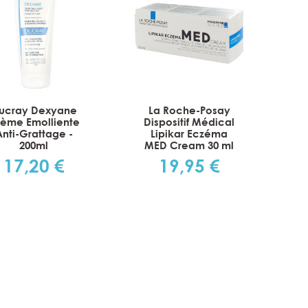
ucray Dexyane
La Roche-Posay
ème Emolliente
Dispositif Médical
Anti-Grattage -
Lipikar Eczéma
200ml
MED Cream 30 ml
17,20 €
19,95 €
Prix
Prix
s