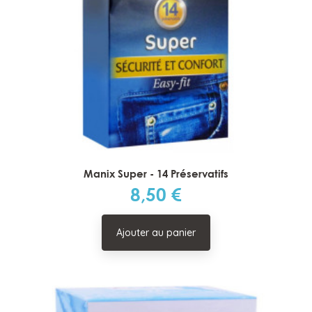
Manix Super - 14 Préservatifs
8,50 €
Prix
Ajouter au panier