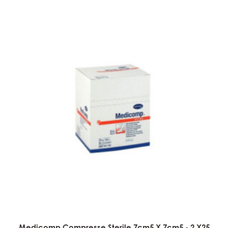
Medicomp Compresse Sterile 7cm5 X 7cm5 - 2 X25