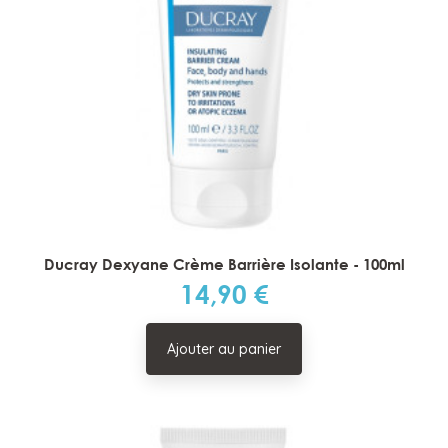
Ducray Dexyane Crème Barrière Isolante - 100ml
14,90 €
Prix
Ajouter au panier