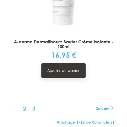
A-derma Dermalibour+ Barrier Crème isolante -
100ml
16,95 €
Prix
Ajouter au panier
1
2
3
Suivant
Affichage 1-12 de 30 article(s)