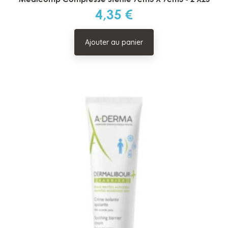
4,35 €
Prix
Ajouter au panier