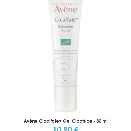
Avène Cicalfate+ Gel Cicatrice - 30 ml
10,90 €
Prix