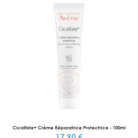
Cicalfate+ Crème Réparatrice Protectrice - 100ml
17,90 €
Prix