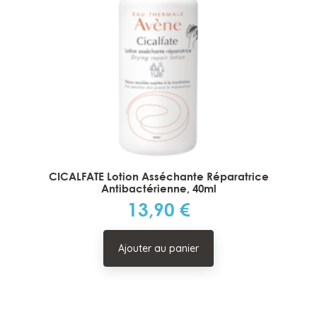
CICALFATE Lotion Asséchante Réparatrice
Antibactérienne, 40ml
13,90 €
Prix
Ajouter au panier