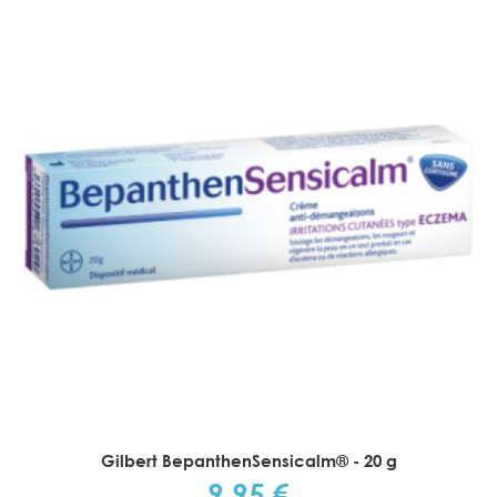
Gilbert BepanthenSensicalm® - 20 g
9,95 €
Prix