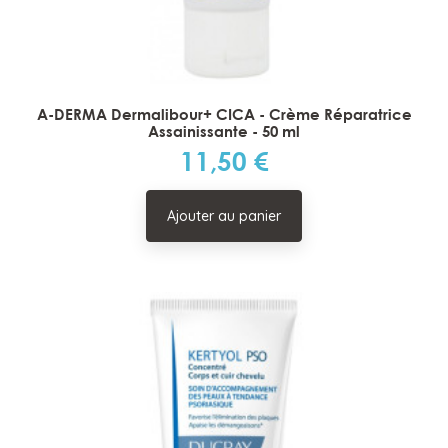
A-DERMA Dermalibour+ CICA - Crème Réparatrice
Assainissante - 50 ml
11,50 €
Prix
Ajouter au panier