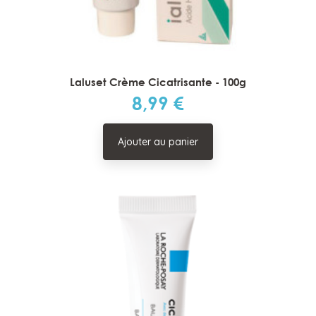
Laluset Crème Cicatrisante - 100g
8,99 €
Prix
Ajouter au panier