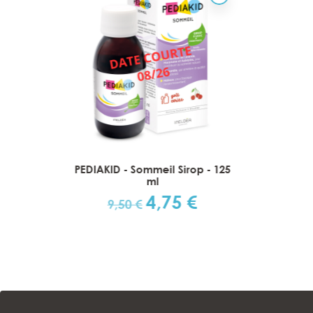
mo-
PEDIAKID - Sommeil Sirop - 125
Gilber
 Lot
ml
4,75 €
Prix
Prix
9,50 €
€
de
base