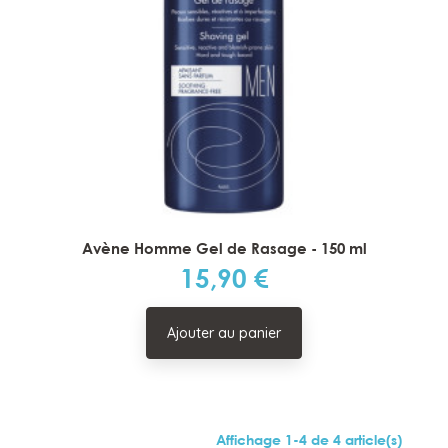
Avène Homme Gel de Rasage - 150 ml
15,90 €
Prix
Ajouter au panier
Affichage 1-4 de 4 article(s)