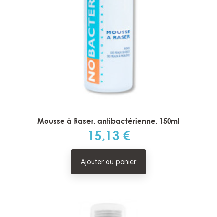
Mousse à Raser, antibactérienne, 150ml
15,13 €
Prix
Ajouter au panier