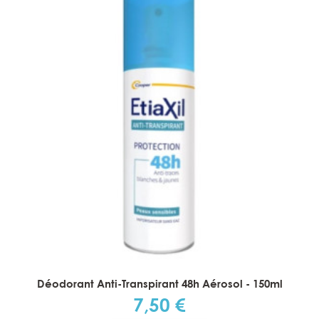
Déodorant Anti-Transpirant 48h Aérosol - 150ml
7,50 €
Prix