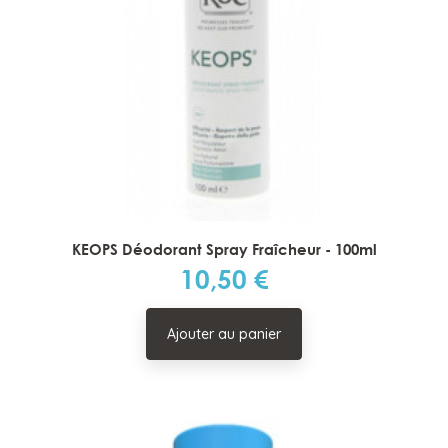
KEOPS Déodorant Spray Fraîcheur - 100ml
10,50 €
Prix
Ajouter au panier