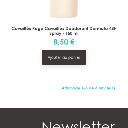
Cavaillès Rogé Cavaillès Déodorant Dermato 48H
Spray - 150 ml
8,50 €
Prix
Ajouter au panier
Affichage 1-3 de 3 article(s)
Newsletter