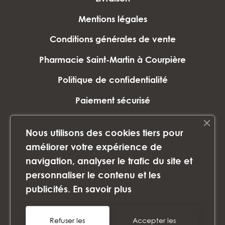
Mentions légales
Conditions générales de vente
Pharmacie Saint-Martin à Courpière
Politique de confidentialité
Paiement sécurisé
Plan du site
Nous utilisons des cookies tiers pour
Marques
améliorer votre expérience de
navigation, analyser le trafic du site et
personnaliser le contenu et les
©2024 PHARMACIE SAINT-MARTIN - Tous
publicités.
En savoir plus
droits réservés - Images non libres de
droits
Refuser les
Accepter les