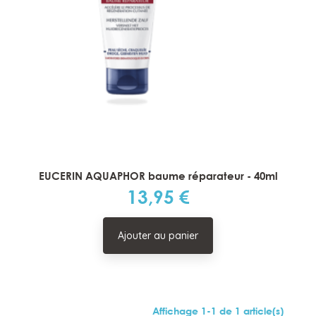
EUCERIN AQUAPHOR baume réparateur - 40ml
13,95 €
Prix
Ajouter au panier
Affichage 1-1 de 1 article(s)