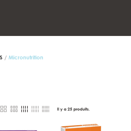
S
Micronutrition
Il y a
25
produits.