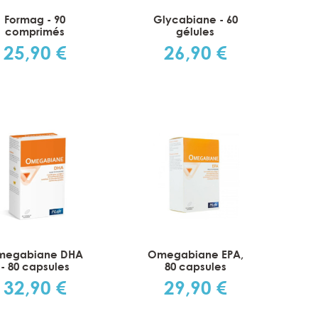
Formag - 90
Glycabiane - 60
comprimés
gélules
25,90 €
26,90 €
Prix
Prix
megabiane DHA
Omegabiane EPA,
- 80 capsules
80 capsules
32,90 €
29,90 €
Prix
Prix