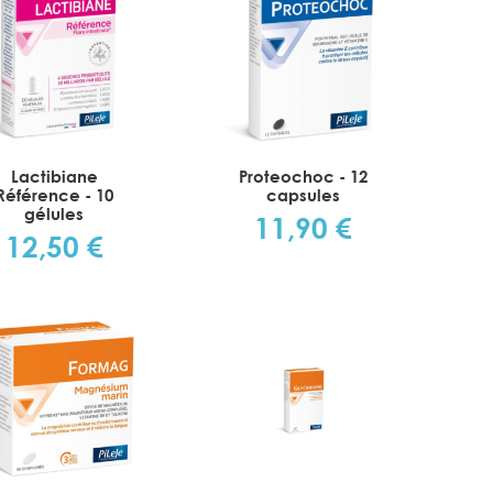
Lactibiane
Proteochoc - 12
Référence - 10
capsules
gélules
11,90 €
Prix
12,50 €
Prix
es