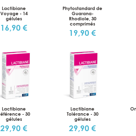
Lactibiane
Phytostandard de
Voyage - 14
Guarana-
gélules
Rhodiole, 30
comprimés
16,90 €
Prix
19,90 €
Prix
Lactibiane
Lactibiane
O
Référence - 30
Tolérance - 30
gélules
gélules
29,90 €
29,90 €
Prix
Prix