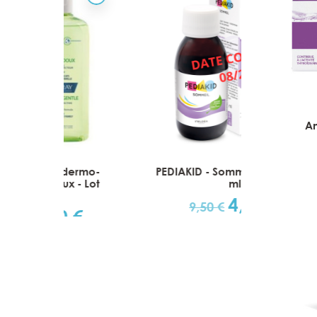
Am
rmo-
PEDIAKID - Sommeil Sirop - 125
Gilbe
 Lot
ml
4,75 €
Prix
Prix
9,50 €
€
de
base