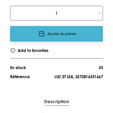
-
+
Ajouter au panier
Add to favorites
En stock
35
Référence
LUC ET LEA_3273816351667
Description